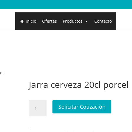
Inicio
Ofertas
Productos
Contacto
el
Jarra cerveza 20cl porcel
Jarra
Solicitar Cotización
cerveza
20cl
porcel
cantidad