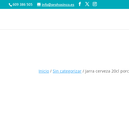
609 386 505
info@prohosinco.es
Inicio
/
Sin categorizar
/ Jarra cerveza 20cl porc