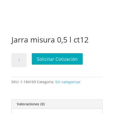
Jarra misura 0,5 l ct12
Jarra
Solicitar Cotización
misura
0,5
l
ct12
SKU:
1-184169
Categoría:
Sin categorizar
cantidad
Valoraciones (0)