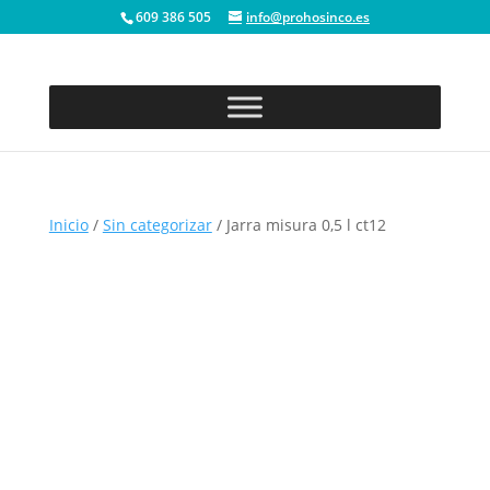
609 386 505
info@prohosinco.es
Inicio
/
Sin categorizar
/ Jarra misura 0,5 l ct12