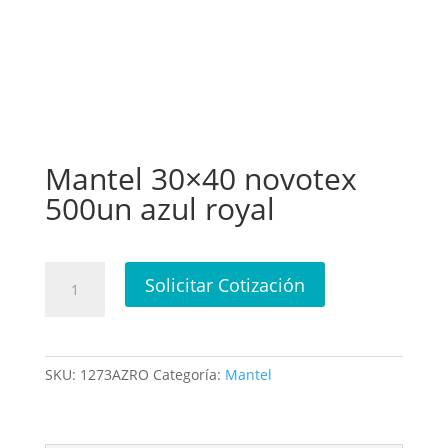
Mantel 30×40 novotex
500un azul royal
Mantel
Solicitar Cotización
30x40
novotex
500un
azul
SKU:
1273AZRO
Categoría:
Mantel
royal
cantidad