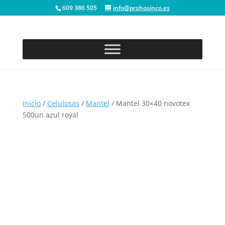
609 386 505
info@prohosinco.es
Inicio
/
Celulosas
/
Mantel
/ Mantel 30×40 novotex
500un azul royal