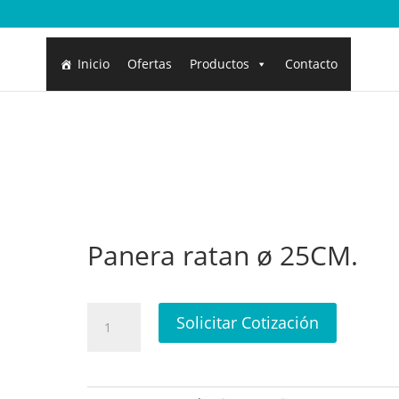
Inicio
Ofertas
Productos
Contacto
Panera ratan ø 25CM.
Panera
Solicitar Cotización
ratan
ø
25CM.
cantidad