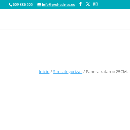
609 386 505
info@prohosinco.es
Inicio
/
Sin categorizar
/ Panera ratan ø 25CM.