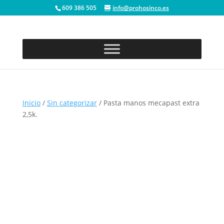
609 386 505
info@prohosinco.es
Inicio
/
Sin categorizar
/ Pasta manos mecapast extra
2,5k.