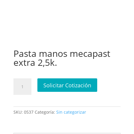
Pasta manos mecapast
extra 2,5k.
Pasta
Solicitar Cotización
manos
mecapast
extra
2,5k.
SKU:
0537
Categoría:
Sin categorizar
cantidad