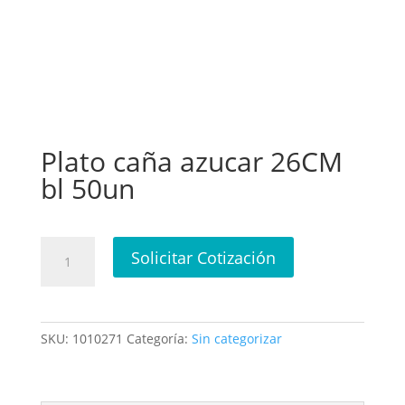
Plato caña azucar 26CM
bl 50un
Plato
Solicitar Cotización
caña
azucar
26CM
bl
SKU:
1010271
Categoría:
Sin categorizar
50un
cantidad