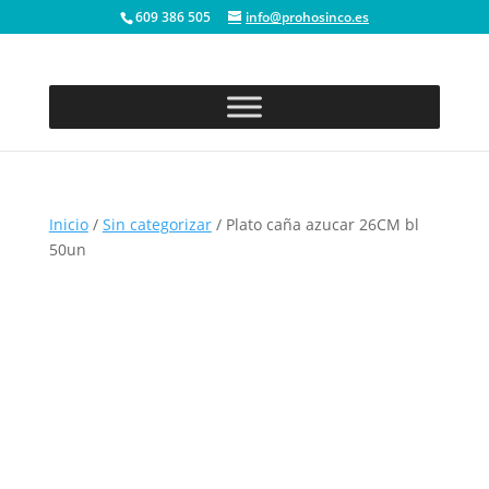
609 386 505
info@prohosinco.es
Inicio
/
Sin categorizar
/ Plato caña azucar 26CM bl
50un