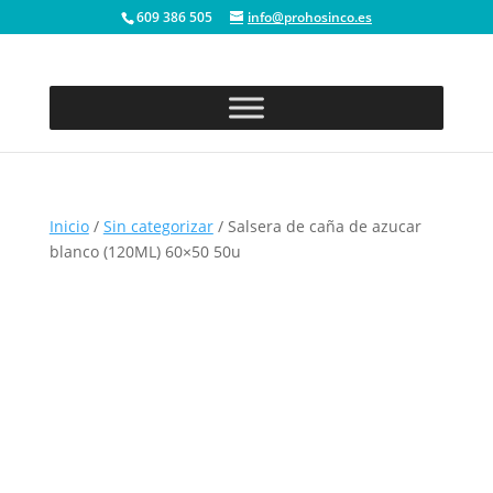
609 386 505
info@prohosinco.es
Inicio
/
Sin categorizar
/ Salsera de caña de azucar
blanco (120ML) 60×50 50u