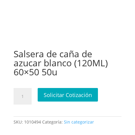
Salsera de caña de
azucar blanco (120ML)
60×50 50u
Salsera
Solicitar Cotización
de
caña
de
azucar
SKU:
1010494
Categoría:
Sin categorizar
blanco
(120ML)