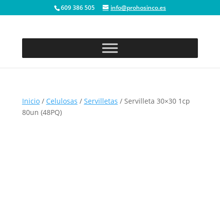
609 386 505
info@prohosinco.es
Inicio
/
Celulosas
/
Servilletas
/ Servilleta 30×30 1cp
80un (48PQ)