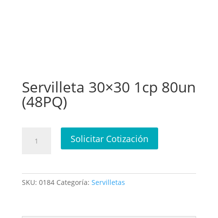
Servilleta 30×30 1cp 80un
(48PQ)
Servilleta
Solicitar Cotización
30x30
1cp
80un
(48PQ)
SKU:
0184
Categoría:
Servilletas
cantidad