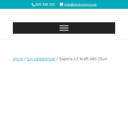
609 386 505
info@prohosinco.es
Inicio
/
Sin categorizar
/ Sopera c/t kraft 480 25un