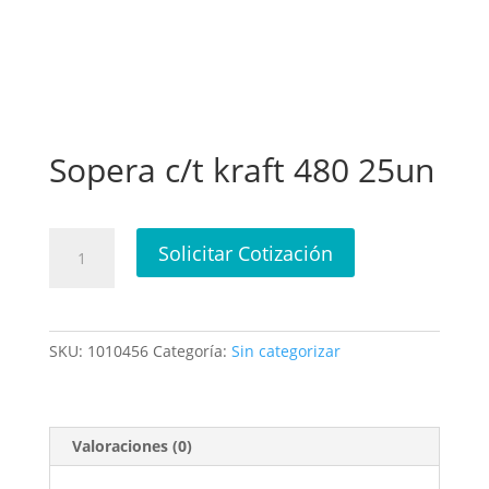
Sopera c/t kraft 480 25un
Sopera
Solicitar Cotización
c/t
kraft
480
25un
SKU:
1010456
Categoría:
Sin categorizar
cantidad
Valoraciones (0)