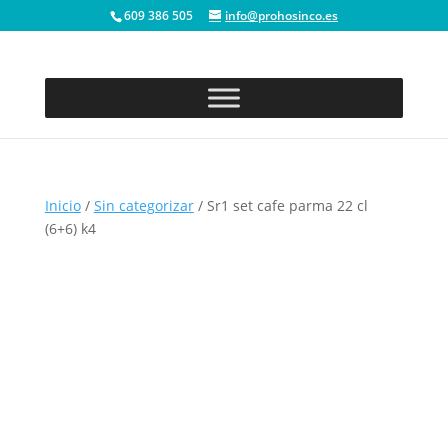
609 386 505
info@prohosinco.es
Inicio
/
Sin categorizar
/ Sr1 set cafe parma 22 cl
(6+6) k4