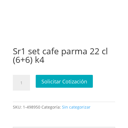
Sr1 set cafe parma 22 cl
(6+6) k4
Sr1
Solicitar Cotización
set
cafe
parma
22
SKU:
1-498950
Categoría:
Sin categorizar
cl
(6+6)
k4