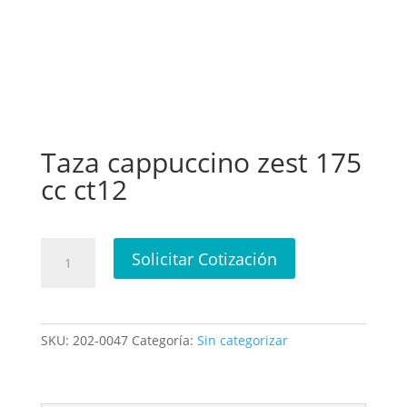
Taza cappuccino zest 175
cc ct12
Taza
Solicitar Cotización
cappuccino
zest
175
cc
SKU:
202-0047
Categoría:
Sin categorizar
ct12
cantidad