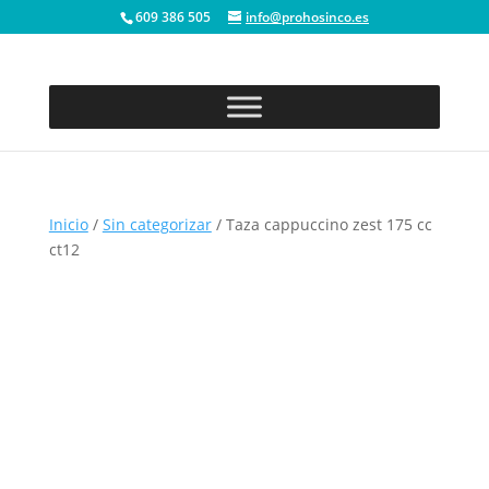
609 386 505
info@prohosinco.es
Inicio
/
Sin categorizar
/ Taza cappuccino zest 175 cc
ct12