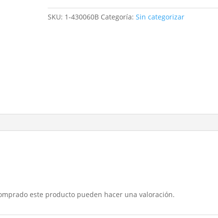
40
cl
SKU:
1-430060B
Categoría:
Sin categorizar
(gina
38
cl)
b6k2
cantidad
comprado este producto pueden hacer una valoración.