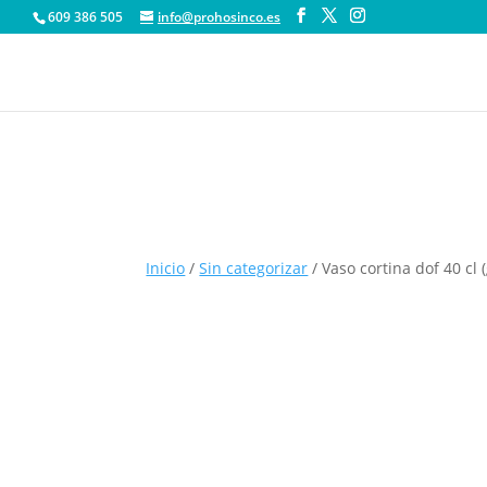
609 386 505
info@prohosinco.es
Inicio
/
Sin categorizar
/ Vaso cortina dof 40 cl 