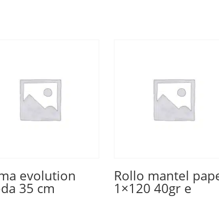
ma evolution
Rollo mantel pap
eda 35 cm
1×120 40gr e