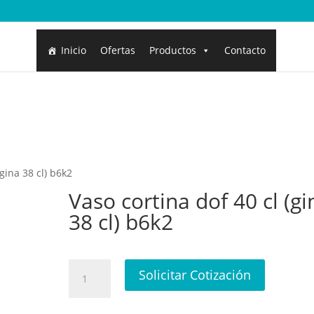
Inicio
Ofertas
Productos
Contacto
(gina 38 cl) b6k2
Vaso cortina dof 40 cl (gi
38 cl) b6k2
Vaso
Solicitar Cotización
cortina
dof