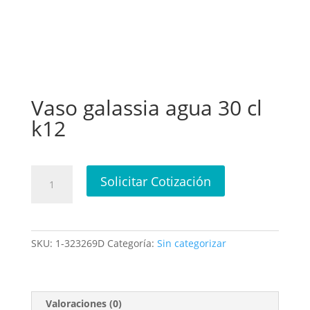
Vaso galassia agua 30 cl
k12
Vaso
Solicitar Cotización
galassia
agua
30
cl
SKU:
1-323269D
Categoría:
Sin categorizar
k12
cantidad
Valoraciones (0)