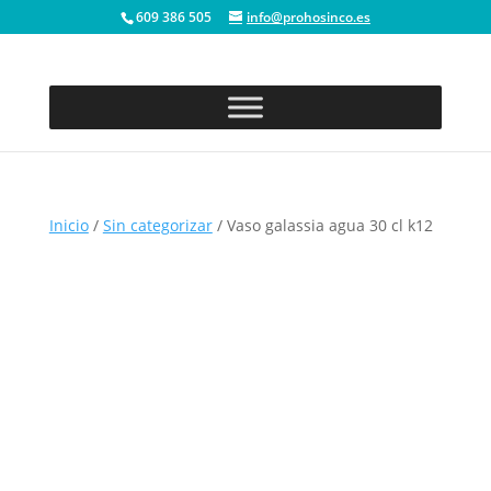
609 386 505
info@prohosinco.es
Inicio
/
Sin categorizar
/ Vaso galassia agua 30 cl k12