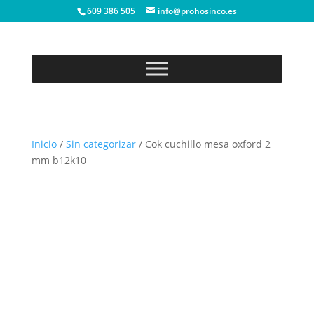
609 386 505
info@prohosinco.es
Inicio
/
Sin categorizar
/ Cok cuchillo mesa oxford 2
mm b12k10