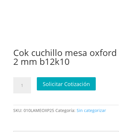
Cok cuchillo mesa oxford
2 mm b12k10
Cok
Solicitar Cotización
cuchillo
mesa
oxford
2
SKU:
010LAMEOXP25
Categoría:
Sin categorizar
mm
b12k10
cantidad