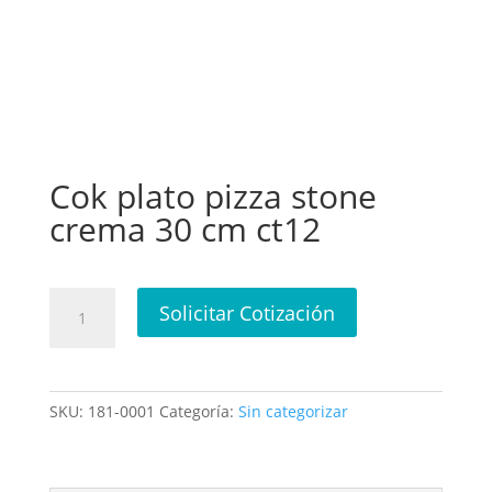
Cok plato pizza stone
crema 30 cm ct12
Cok
Solicitar Cotización
plato
pizza
stone
crema
SKU:
181-0001
Categoría:
Sin categorizar
30
cm
ct12