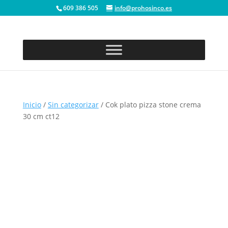
609 386 505
info@prohosinco.es
Inicio
/
Sin categorizar
/ Cok plato pizza stone crema
30 cm ct12