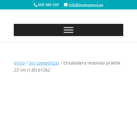
609 386 505
info@prohosinco.es
Inicio
/
Sin categorizar
/ Ensaladera redonda praktik
23 cm (1,6l) b12k2