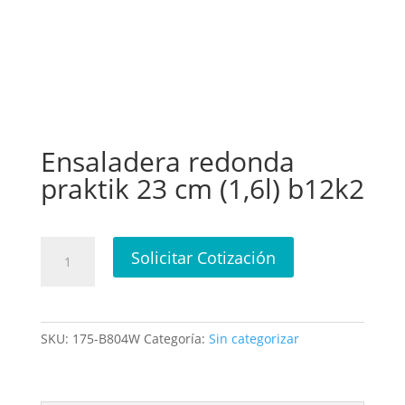
Ensaladera redonda
praktik 23 cm (1,6l) b12k2
Ensaladera
Solicitar Cotización
redonda
praktik
23
cm
SKU:
175-B804W
Categoría:
Sin categorizar
(1,6l)
b12k2
cantidad