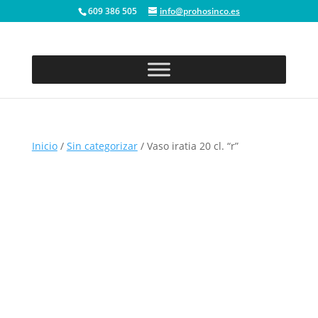
609 386 505
info@prohosinco.es
Inicio
/
Sin categorizar
/ Vaso iratia 20 cl. “r”