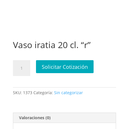
Vaso iratia 20 cl. “r”
Vaso
Solicitar Cotización
iratia
20
cl.
"r"
SKU:
1373
Categoría:
Sin categorizar
cantidad
Valoraciones (0)